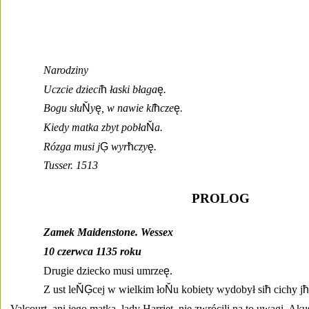
Narodziny 
Uczcie dzieci
ħ
 łaski błaga
ę
. 
Bogu słu
Ň
y
ę
, w nawie kl
ħ
cze
ę
. 
Kiedy matka zbyt pobła
Ň
a. 
Rózga musi j
Ģ
 wyr
ħ
czy
ę
. 
Tusser. 1513
PROLOG 
Zamek Maidenstone. Wessex 
10 czerwca 1135 roku
Drugie dziecko musi umrze
ę
. 
Z ust le
ŇĢ
cej w wielkim ło
Ň
u kobiety wydobył si
ħ
 cichy j
ħ
Valcourt, ani jego matka, lady Harriet, nie zwrócili na to uwagi. Aku