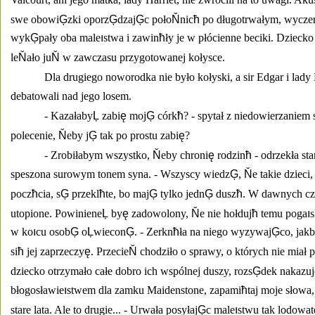
swe obowi
Ģ
zki oporz
Ģ
dzaj
Ģ
c poło
Ň
nic
ħ
 po długotrwałym, wycze
wyk
Ģ
pały oba male
ı
stwa i zawin
ħ
ły je w płócienne beciki. Dzieck
le
Ň
ało ju
Ň
 w zawczasu przygotowanej kołysce. 
Dla drugiego noworodka nie było kołyski, a sir Edgar i lady 
debatowali nad jego losem. 
- Kazałaby
Ļ
 zabi
ę
 moj
Ģ
 córk
ħ
? - spytał z niedowierzaniem 
polecenie, 
Ň
eby j
Ģ
 tak po prostu zabi
ę
? 
- Zrobiłabym wszystko, 
Ň
eby chroni
ę
 rodzin
ħ
 - odrzekła sta
speszona surowym tonem syna. - Wszyscy wiedz
Ģ
, 
Ň
e takie dzieci
pocz
ħ
cia, s
Ģ
 przekl
ħ
te, bo maj
Ģ
 tylko jedn
Ģ
 dusz
ħ
. W dawnych cza
utopione. Powiniene
Ļ
 by
ę
 zadowolony, 
Ň
e nie hołduj
ħ
 temu poga
ı
s
w ko
ı
cu osob
Ģ
 o
Ļ
wiecon
Ģ
. - Zerkn
ħ
ła na niego wyzywaj
Ģ
co, jak
si
ħ
 jej zaprzeczy
ę
. Przecie
Ň
 chodziło o sprawy, o których nie miał p
dziecko otrzymało całe dobro ich wspólnej duszy, rozs
Ģ
dek nakazuj
błogosławie
ı
stwem dla zamku Maidenstone, zapami
ħ
taj moje słowa,
stare lata. Ale to drugie... - Urwała posyłaj
Ģ
c male
ı
stwu tak lodowate