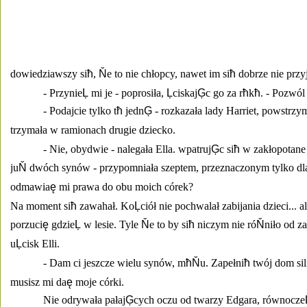
dowiedziawszy si
ħ
, 
Ň
e to nie chłopcy, nawet im si
ħ
 dobrze nie przyj
- Przynie
Ļ
 mi je - poprosiła, 
Ļ
ciskaj
Ģ
c go za r
ħ
k
ħ
. - Pozwól
- Podajcie tylko t
ħ
 jedn
Ģ
 - rozkazała lady Harriet, powstrzy
trzymała w ramionach drugie dziecko. 
- Nie, obydwie - nalegała Ella. wpatruj
Ģ
c si
ħ
 w zakłopotane
ju
Ň
 dwóch synów - przypomniała szeptem, przeznaczonym tylko dla
odmawia
ę
 mi prawa do obu moich córek? 
Na moment si
ħ
 zawahał. Ko
Ļ
ciół nie pochwalał zabijania dzieci... a
porzuci
ę
 gdzie
Ļ
 w lesie. Tyle 
Ň
e to by si
ħ
 niczym nie ró
Ň
niło od z
u
Ļ
cisk Elli. 
- Dam ci jeszcze wielu synów, m
ħŇ
u. Zapełni
ħ
 twój dom si
musisz mi da
ę
 moje córki. 
Nie odrywała pałaj
Ģ
cych oczu od twarzy Edgara, równocze