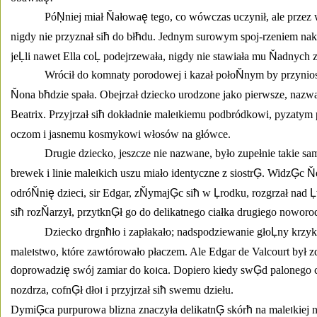
Pó
Ņ
niej miał 
Ň
ałowa
ę
 tego, co wówczas uczynił, ale przez 
nigdy nie przyznał si
ħ
 do bł
ħ
du. Jednym surowym spoj-rzeniem naka
je
Ļ
li nawet Ella co
Ļ
 podejrzewała, nigdy nie stawiała mu 
Ň
adnych z
Wrócił do komnaty porodowej i kazał poło
Ň
nym by przynios
Ň
ona b
ħ
dzie spała. Obejrzał dziecko urodzone jako pierwsze, nazwa
Beatrix. Przyjrzał si
ħ
 dokładnie male
ı
kiemu podbródkowi, pyzatym 
oczom i jasnemu kosmykowi włosów na główce. 
Drugie dziecko, jeszcze nie nazwane, było zupełnie takie sa
brewek i linie male
ı
kich uszu miało identyczne z siostr
Ģ
. Widz
Ģ
c 
Ň
odró
Ň
ni
ę
 dzieci, sir Edgar, z
Ň
ymaj
Ģ
c si
ħ
 w 
Ļ
rodku, rozgrzał nad 
Ļ
si
ħ
 roz
Ň
arzył, przytkn
Ģ
ł go do delikatnego ciałka drugiego noworo
Dziecko drgn
ħ
ło i zapłakało; nadspodziewanie gło
Ļ
ny krzyk
male
ı
stwo, które zawtórowało płaczem. Ale Edgar de Valcourt był 
doprowadzi
ę
 swój zamiar do ko
ı
ca. Dopiero kiedy sw
Ģ
d palonego c
nozdrza, cofn
Ģ
ł dło
ı
 i przyjrzał si
ħ
 swemu dziełu. 
Dymi
Ģ
ca purpurowa blizna znaczyła delikatn
Ģ
 skór
ħ
 na male
ı
kiej 