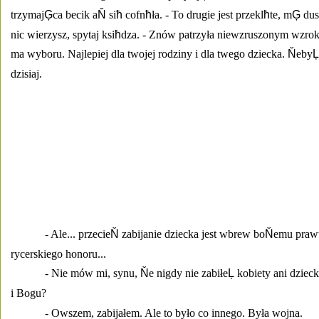
trzymaj
Ģ
ca becik a
Ň
 si
ħ
 cofn
ħ
ła. - To drugie jest przekl
ħ
te, m
Ģ
 du
nic wierzysz, spytaj ksi
ħ
dza. - Znów patrzyła niewzruszonym wzroki
ma wyboru. Najlepiej dla twojej rodziny i dla twego dziecka. 
Ň
eby
Ļ
dzisiaj. 
- Ale... przecie
Ň
 zabijanie dziecka jest wbrew bo
Ň
emu prawu
rycerskiego honoru... 
- Nie mów mi, synu, 
Ň
e nigdy nie zabiłe
Ļ
 kobiety ani dzieck
i Bogu? 
- Owszem, zabijałem. Ale to było co innego. Była wojna. 