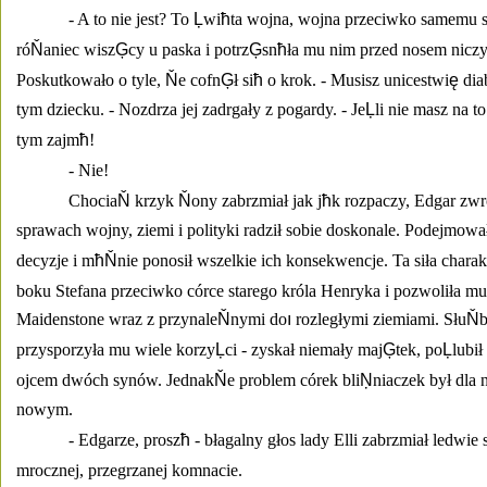
- A to nie jest? To 
Ļ
wi
ħ
ta wojna, wojna przeciwko samemu s
ró
Ň
aniec wisz
Ģ
cy u paska i potrz
Ģ
sn
ħ
ła mu nim przed nosem nicz
Poskutkowało o tyle, 
Ň
e cofn
Ģ
ł si
ħ
 o krok. - Musisz unicestwi
ę
 dia
tym dziecku. - Nozdrza jej zadrgały z pogardy. - Je
Ļ
li nie masz na t
tym zajm
ħ
! 
- Nie! 
Chocia
Ň
 krzyk 
Ň
ony zabrzmiał jak j
ħ
k rozpaczy, Edgar zwró
sprawach wojny, ziemi i polityki radził sobie doskonale. Podejmowa
decyzje i m
ħŇ
nie ponosił wszelkie ich konsekwencje. Ta siła charak
boku Stefana przeciwko córce starego króla Henryka i pozwoliła m
Maidenstone wraz z przynale
Ň
nymi do
ı
 rozległymi ziemiami. Słu
Ň
b
przysporzyła mu wiele korzy
Ļ
ci - zyskał niemały maj
Ģ
tek, po
Ļ
lubił
ojcem dwóch synów. Jednak
Ň
e problem córek bli
Ņ
niaczek był dla
nowym. 
- Edgarze, prosz
ħ
 - błagalny głos lady Elli zabrzmiał ledwi
mrocznej, przegrzanej komnacie. 