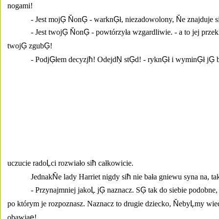
nogami! 
- Jest moj
Ģ
Ň
on
Ģ
 - warkn
Ģ
ł, niezadowolony, 
Ň
e znajduje s
- Jest twoj
Ģ
Ň
on
Ģ
 - powtórzyła wzgardliwie. - a to jej przek
twoj
Ģ
 zgub
Ģ
! 
- Podj
Ģ
łem decyzj
ħ
! Odejd
Ņ
 st
Ģ
d! - rykn
Ģ
ł i wymin
Ģ
ł j
Ģ
 
uczucie rado
Ļ
ci rozwiało si
ħ
 całkowicie. 
Jednak
Ň
e lady Harriet nigdy si
ħ
 nie bała gniewu syna na, ta
- Przynajmniej jako
Ļ
 j
Ģ
 naznacz. S
Ģ
 tak do siebie podobne,
po którym je rozpoznasz. Naznacz to drugie dziecko, 
Ň
eby
Ļ
my wied
obawia
ę
! 