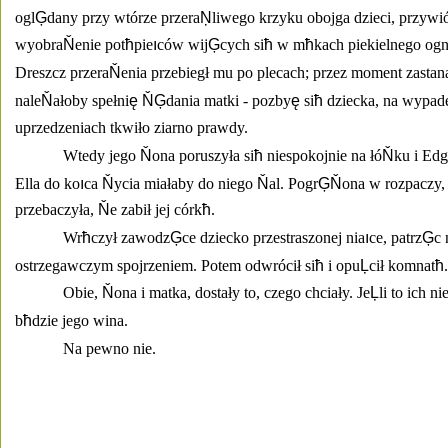
ogl
Ģ
dany przy wtórze przera
Ņ
liwego krzyku obojga dzieci, przyw
wyobra
Ň
enie pot
ħ
pie
ı
ców wij
Ģ
cych si
ħ
 w m
ħ
kach piekielnego ogn
Dreszcz przera
Ň
enia przebiegł mu po plecach; przez moment zastana
nale
Ň
ałoby spełni
ę
ŇĢ
dania matki - pozby
ę
 si
ħ
 dziecka, na wypad
uprzedzeniach tkwiło ziarno prawdy. 
Wtedy jego 
Ň
ona poruszyła si
ħ
 niespokojnie na łó
Ň
ku i Edg
Ella do ko
ı
ca 
Ň
ycia miałaby do niego 
Ň
al. Pogr
ĢŇ
ona w rozpaczy,
przebaczyła, 
Ň
e zabił jej córk
ħ
. 
Wr
ħ
czył zawodz
Ģ
ce dziecko przestraszonej nia
ı
ce, patrz
Ģ
c 
ostrzegawczym spojrzeniem. Potem odwrócił si
ħ
 i opu
Ļ
cił komnat
ħ
.
Obie, 
Ň
ona i matka, dostały to, czego chciały. Je
Ļ
li to ich n
b
ħ
dzie jego wina. 
Na pewno nie. 