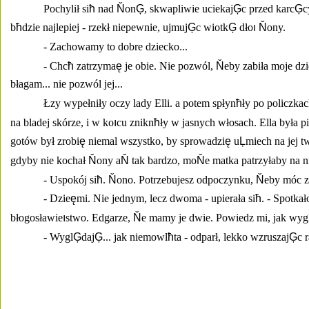
Pochylił si
ħ
 nad 
Ň
on
Ģ
, skwapliwie uciekaj
Ģ
c przed karc
Ģ
c
b
ħ
dzie najlepiej - rzekł niepewnie, ujmuj
Ģ
c wiotk
Ģ
 dło
ı
Ň
ony. 
- Zachowamy to dobre dziecko... 
- Chc
ħ
 zatrzyma
ę
 je obie. Nie pozwól, 
Ň
eby zabiła moje dz
błagam... nie pozwól jej... 
Łzy wypełniły oczy lady Elli. a potem spłyn
ħ
ły po policzkac
na bladej skórze, i w ko
ı
cu znikn
ħ
ły w jasnych włosach. Ella była pi
gotów był zrobi
ę
 niemal wszystko, by sprowadzi
ę
 u
Ļ
miech na jej t
gdyby nie kochał 
Ň
ony a
Ň
 tak bardzo, mo
Ň
e matka patrzyłaby na n
- Uspokój si
ħ
. 
Ň
ono. Potrzebujesz odpoczynku, 
Ň
eby móc 
- Dzie
ę
mi. Nie jednym, lecz dwoma - upierała si
ħ
. - Spotka
błogosławie
ı
stwo. Edgarze, 
Ň
e mamy je dwie. Powiedz mi, jak wyg
- Wygl
Ģ
daj
Ģ
... jak niemowl
ħ
ta - odparł, lekko wzruszaj
Ģ
c 