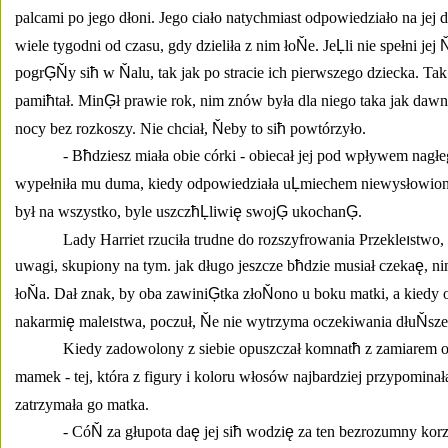
palcami po jego dłoni. Jego ciało natychmiast odpowiedziało na jej d
wiele tygodni od czasu, gdy dzieliła z nim ło
Ň
e. Je
Ļ
li nie spełni jej 
pogr
ĢŇ
y si
ħ
 w 
Ň
alu, tak jak po stracie ich pierwszego dziecka. Tak
pami
ħ
tał. Min
Ģ
ł prawie rok, nim znów była dla niego taka jak dawn
nocy bez rozkoszy. Nie chciał, 
Ň
eby to si
ħ
 powtórzyło. 
- B
ħ
dziesz miała obie córki - obiecał jej pod wpływem nagłe
wypełniła mu duma, kiedy odpowiedziała u
Ļ
miechem niewysłowion
był na wszystko, byle uszcz
ħĻ
liwi
ę
 swoj
Ģ
 ukochan
Ģ
. 
Lady Harriet rzuciła trudne do rozszyfrowania Przekle
ı
stwo, 
uwagi, skupiony na tym. jak długo jeszcze b
ħ
dzie musiał czeka
ę
, n
ło
Ň
a. Dał znak, by oba zawini
Ģ
tka zło
Ň
ono u boku matki, a kiedy 
nakarmi
ę
 male
ı
stwa, poczuł, 
Ň
e nie wytrzyma oczekiwania dłu
Ň
sze
Kiedy zadowolony z siebie opuszczał komnat
ħ
 z zamiarem o
mamek - tej, która z figury i koloru włosów najbardziej przypomina
zatrzymała go matka. 
- Có
Ň
 za głupota da
ę
 jej si
ħ
 wodzi
ę
 za ten bezrozumny kor