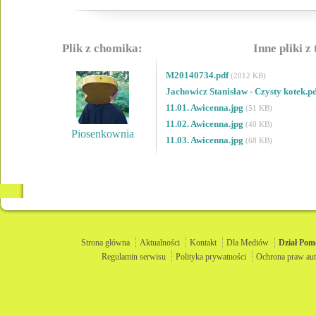
Plik z chomika:
Inne pliki z
M20140734.pdf
(2012 KB)
Jachowicz Stanisław - Czysty kotek.p
11.01. Awicenna.jpg
(51 KB)
11.02. Awicenna.jpg
(40 KB)
Piosenkownia
11.03. Awicenna.jpg
(68 KB)
Strona główna
Aktualności
Kontakt
Dla Mediów
Dział
Pom
Regulamin serwisu
Polityka prywatności
Ochrona praw aut