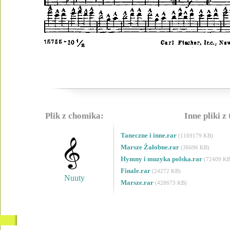
Plik z chomika:
Inne pliki z
Taneczne i inne.rar
(1169179 KB)
Marsze Żałobne.rar
(36696 KB)
Hymny i muzyka polska.rar
(72409 KB
Finale.rar
(24272 KB)
Nuuty
Marsze.rar
(428673 KB)