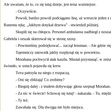
Ale uważam, że to, co się tutaj dzieje, jest teraz ważniejsze. 
- Oczywiście. 
Powoli, bardzo powoli podciągano linę, aż wreszcie jeden 
Runemu rękę. „Jakbym dotykał drzewa” - stwierdził później. 
Skupili się na chłopcu. Personel ambulansu nadbiegł z nosza
Gabriela i orszak skierował się w stronę szosy. 
- Powinniśmy podziękować... zaczął lensman. - Ale gdzie się
Tajemniczy ratownik jakby rozpłynął się w powietrzu. 
Morahana pochwycił atak kaszlu. Musiał przystanąć, w znis
świstało, w ustach pojawiła się krew. 
Tova patrzyła na niego z rozpaczą. 
- Oni się zbliżają! Co zrobimy? 
- Biegnij dalej - z trudem dobywając głosu szepnął Morahan.
- Za nic w świecie! Schowaj się tutaj! - nakazała. - Tu, międ
- Ty też. 
Zawahała się. Dla dwojga nie było miejsca. 