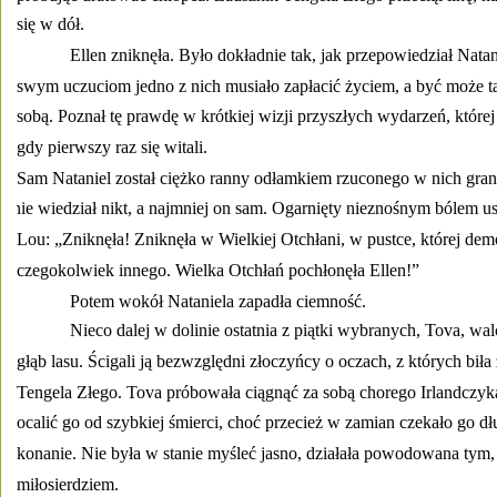
się w dół. 
Ellen zniknęła. Było dokładnie tak, jak przepowiedział Natani
swym uczuciom jedno z nich musiało zapłacić życiem, a być może ta
sobą. Poznał tę prawdę w krótkiej wizji przyszłych wydarzeń, której
gdy pierwszy raz się witali. 
Sam Nataniel został ciężko ranny odłamkiem rzuconego w nich grana
nie wiedział nikt, a najmniej on sam. Ogarnięty nieznośnym bólem us
Lou: „Zniknęła! Zniknęła w Wielkiej Otchłani, w pustce, której demo
czegokolwiek innego. Wielka Otchłań pochłonęła Ellen!” 
Potem wokół Nataniela zapadła ciemność. 
Nieco dalej w dolinie ostatnia z piątki wybranych, Tova, wal
głąb lasu. Ścigali ją bezwzględni złoczyńcy o oczach, z których bił
Tengela Złego. Tova próbowała ciągnąć za sobą chorego Irlandczyk
ocalić go od szybkiej śmierci, choć przecież w zamian czekało go dł
konanie. Nie była w stanie myśleć jasno, działała powodowana tym, 
miłosierdziem. 