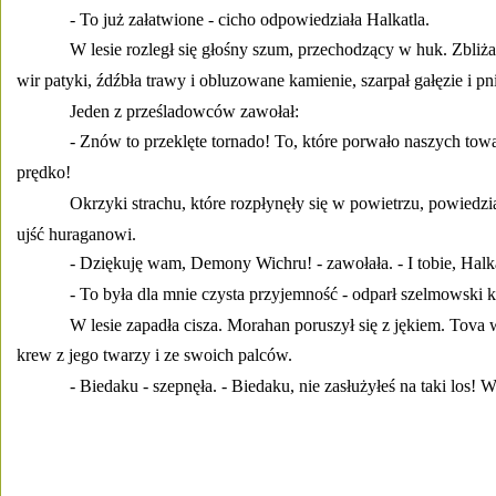
- To już załatwione - cicho odpowiedziała Halkatla. 
W lesie rozległ się głośny szum, przechodzący w huk. Zbliża
wir patyki, źdźbła trawy i obluzowane kamienie, szarpał gałęzie i pn
Jeden z prześladowców zawołał: 
- Znów to przeklęte tornado! To, które porwało naszych towar
prędko! 
Okrzyki strachu, które rozpłynęły się w powietrzu, powiedzia
ujść huraganowi. 
- Dziękuję wam, Demony Wichru! - zawołała. - I tobie, Halka
- To była dla mnie czysta przyjemność - odparł szelmowski k
W lesie zapadła cisza. Morahan poruszył się z jękiem. Tova w
krew z jego twarzy i ze swoich palców. 
- Biedaku - szepnęła. - Biedaku, nie zasłużyłeś na taki los! W