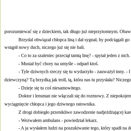
porozumiewać się z dzieckiem, tak długo już nieprzytomnym. Obawia
Brzydal obwiązał chłopca liną i dał sygnał, by podciągali g
wstąpił nowy duch, niczego już się nie bali. 
- Co to za szaleniec przeciął tamtą linę? - spytał jeden z nich.
- Musiał być chory na umyśle - odparł ktoś. 
- Tyle dziwnych rzeczy się tu wydarzyło - zauważył inny. - I c
dziewczyną? Tą brzydką jak troll, tą, która nas tu przysłała? Niczego
- Dzieje się tu coś niesamowitego. 
Doktor i lensman nie włączali się do rozmowy. Z niepokojem
wyciągnięcie chłopca i jego dziwnego ratownika. 
Z drogi dobiegło przenikliwe zawodzenie nadjeżdżającej kare
- Wezwałem ambulans - powiedział lekarz. 
- A ja wysłałem ludzi na poszukiwanie tego, który spadł na dó