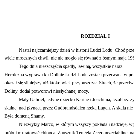
ROZDZIAŁ I 
Nastał najczarniejszy dzień w historii Ludzi Lodu. Choć przez
wiele mrocznych chwil, nic nie mogło się równać z ósmym maja 196
Tego dnia nieszczęścia spadły, lawiną, wszystkie naraz. 
Heroiczna wyprawa ku Dolinie Ludzi Lodu została przerwana w pół 
okazał się silniejszy niż ktokolwiek przypuszczał. Strach, że przeci
Doliny, dodał potworowi niesłychanej mocy. 
Mały Gabriel, jedyne dziecko Karine i Joachima, leżał bez ży
skalnej nad płynącą przez Gudbrandsdalen rzeką Lagen. A skała nie
Była domeną Shamy. 
Niezwykły Marco, w którym wszyscy pokładali nadzieje, w
próbując uratować chłopca. Zausznik Tengela Złego przeciął linę, n