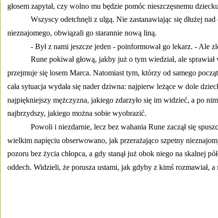
głosem zapytał, czy wolno mu będzie pomóc nieszczęsnemu dziecku
Wszyscy odetchnęli z ulgą. Nie zastanawiając się dłużej nad
nieznajomego, obwiązali go starannie nową liną. 
- Był z nami jeszcze jeden - poinformował go lekarz. - Ale z
Rune pokiwał głową, jakby już o tym wiedział, ale sprawiał 
przejmuje się losem Marca. Natomiast tym, którzy od samego początk
cała sytuacja wydała się nader dziwna: najpierw leżące w dole dzie
najpiękniejszy mężczyzna, jakiego zdarzyło się im widzieć, a po nim
najbrzydszy, jakiego można sobie wyobrazić. 
Powoli i niezdarnie, lecz bez wahania Rune zaczął się spuszc
wielkim napięciu obserwowano, jak przerażająco szpetny nieznajomy 
pozoru bez życia chłopca, a gdy stanął już obok niego na skalnej pó
oddech. Widzieli, że porusza ustami, jak gdyby z kimś rozmawiał, a 