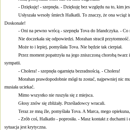
- Dziękuję! - szepnęła. - Dziękuję bez względu na to, kim jest
Usłyszała wesoły śmiech Halkatli. To znaczy, że ona wciąż 
Doskonale! 
- Oni na pewno wrócą - szepnęła Tova do Irlandczyka. - Co
Nie doczekała się odpowiedzi. Morahan stracił przytomność.
Może to i lepiej, pomyślała Tova. Nie będzie tak cierpiał. 
Przez moment popatrzyła na jego zniszczoną chorobą twarz 
sympatii. 
- Cholera! - szepnęła ogarnięta bezradnością. - Cholera! 
Morahan prawdopodobnie mógł tu zostać, najpewniej nic mu 
musiała uciekać. 
Mimo wszystko nie ruszyła się z miejsca. 
Głosy znów się zbliżały. Prześladowcy wracali. 
Teraz ze mną źle, pomyślała Tova. A Marca, mego opiekuna,
- Zrób coś, Halkatlo - poprosiła. - Masz kontakt z duchami 
sytuacja jest krytyczna. 