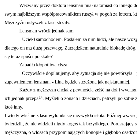
Wezwany przez doktora lensman miał natomiast co innego do
swym najbliższym współpracownikiem ruszył w pogoń za łotrem, któr
Mężczyźni usłyszeli z lasu strzały. 
Lensman wrócił jednak sam. 
- Uciekł samochodem. Posłałem za nim ludzi, ale nasze wozy 
dlatego on ma dużą przewagę. Zarządziłem naturalnie blokadę dróg. A
się teraz spuści po skale? 
Zapadła kłopotliwa cisza. 
- Oczywiście dopilnujemy, aby sytuacja się nie powtórzyła - 
zapewnieniem lensman. - Lina będzie strzeżona jak najstaranniej. 
Każdy z mężczyzn chciał z pewnością zejść na dół i wyciągn
ich jednak przepaść. Myśleli o żonach i dzieciach, patrzyli po sobie z 
ktoś inny. 
I wtedy właśnie z lasu wyłoniła się niezwykła istota. Później wszys
twierdzili, że nie widzieli nigdy kogoś tak brzydkiego. Poruszający
mężczyzna, o włosach przypominających konopie i głęboko osadzo