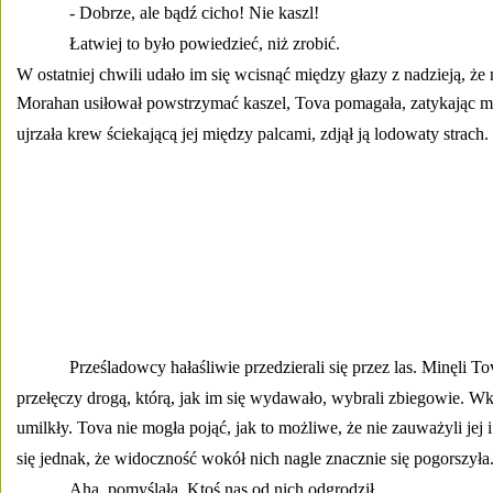
- Dobrze, ale bądź cicho! Nie kaszl! 
Łatwiej to było powiedzieć, niż zrobić. 
W ostatniej chwili udało im się wcisnąć między głazy z nadzieją, że 
Morahan usiłował powstrzymać kaszel, Tova pomagała, zatykając mu
ujrzała krew ściekającą jej między palcami, zdjął ją lodowaty strach. 
Prześladowcy hałaśliwie przedzierali się przez las. Minęli Tov
przełęczy drogą, którą, jak im się wydawało, wybrali zbiegowie. Wk
umilkły. Tova nie mogła pojąć, jak to możliwe, że nie zauważyli jej
się jednak, że widoczność wokół nich nagle znacznie się pogorszyła.
Aha, pomyślała. Ktoś nas od nich odgrodził. 